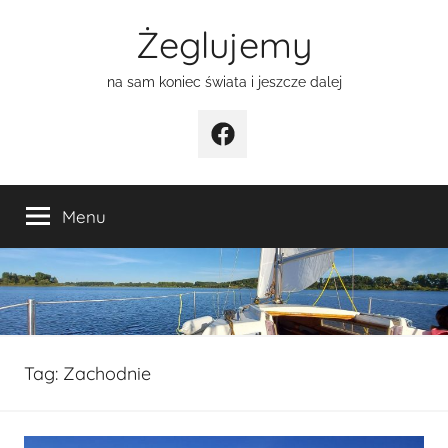
Przejdź
Żeglujemy
do
treści
na sam koniec świata i jeszcze dalej
Facebook
Menu
Tag:
Zachodnie