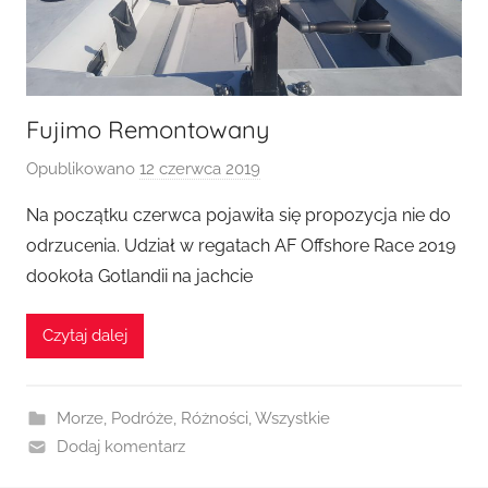
Fujimo Remontowany
Opublikowano
12 czerwca 2019
p
r
Na początku czerwca pojawiła się propozycja nie do
z
odrzucenia. Udział w regatach AF Offshore Race 2019
e
dookoła Gotlandii na jachcie
z
M
Czytaj dalej
a
r
c
Morze
,
Podróże
,
Różności
,
Wszystkie
i
Dodaj komentarz
n