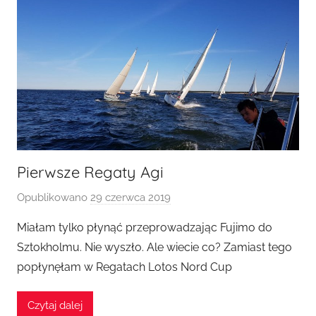
Pierwsze Regaty Agi
Opublikowano
29 czerwca 2019
p
r
Miałam tylko płynąć przeprowadzając Fujimo do
z
Sztokholmu. Nie wyszło. Ale wiecie co? Zamiast tego
e
popłynęłam w Regatach Lotos Nord Cup
z
A
Czytaj dalej
g