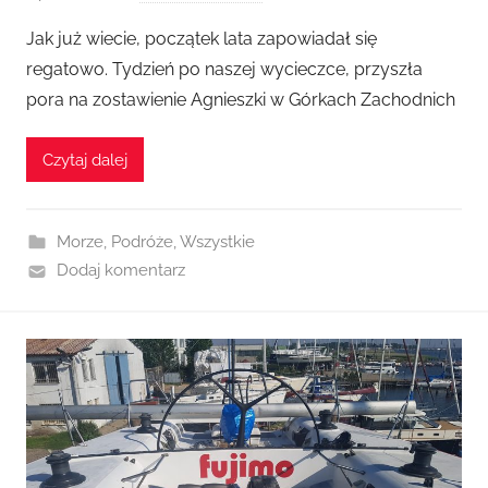
r
Jak już wiecie, początek lata zapowiadał się
z
regatowo. Tydzień po naszej wycieczce, przyszła
e
pora na zostawienie Agnieszki w Górkach Zachodnich
z
A
Czytaj dalej
g
n
i
Morze
,
Podróże
,
Wszystkie
e
Dodaj komentarz
s
z
k
a