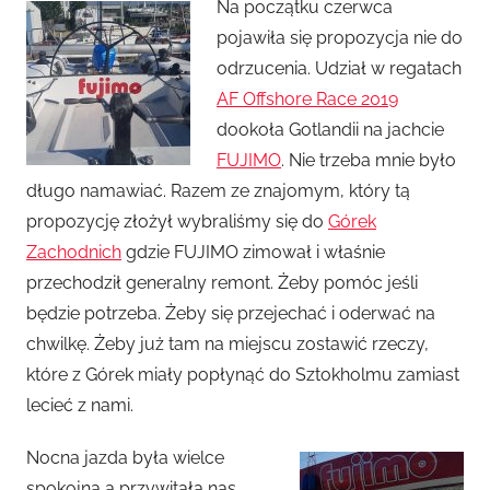
Na początku czerwca
z
pojawiła się propozycja nie do
e
odrzucenia. Udział w regatach
z
AF Offshore Race 2019
M
dookoła Gotlandii na jachcie
a
FUJIMO
r
. Nie trzeba mnie było
c
długo namawiać. Razem ze znajomym, który tą
i
propozycję złożył wybraliśmy się do
Górek
n
Zachodnich
gdzie FUJIMO zimował i właśnie
przechodził generalny remont. Żeby pomóc jeśli
będzie potrzeba. Żeby się przejechać i oderwać na
chwilkę. Żeby już tam na miejscu zostawić rzeczy,
które z Górek miały popłynąć do Sztokholmu zamiast
lecieć z nami.
Nocna jazda była wielce
spokojna a przywitała nas