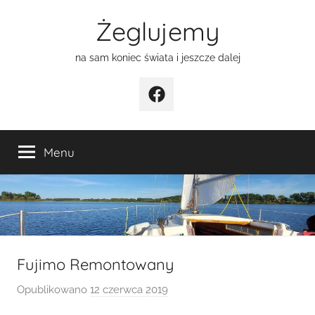
Przejdź
Żeglujemy
do
treści
na sam koniec świata i jeszcze dalej
Facebook
Menu
Fujimo Remontowany
Opublikowano
12 czerwca 2019
p
r