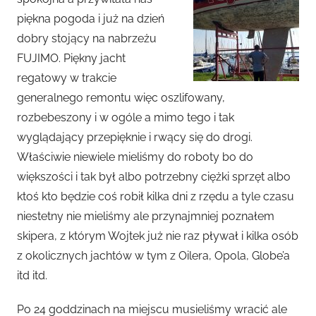
piękna pogoda i już na dzień
dobry stojący na nabrzeżu
FUJIMO. Piękny jacht
regatowy w trakcie
generalnego remontu więc oszlifowany,
rozbebeszony i w ogóle a mimo tego i tak
wyglądający przepięknie i rwący się do drogi.
Właściwie niewiele mieliśmy do roboty bo do
większości i tak był albo potrzebny ciężki sprzęt albo
ktoś kto będzie coś robił kilka dni z rzędu a tyle czasu
niestetny nie mieliśmy ale przynajmniej poznałem
skipera, z którym Wojtek już nie raz pływał i kilka osób
z okolicznych jachtów w tym z Oilera, Opola, Globe’a
itd itd.
Po 24 goddzinach na miejscu musieliśmy wracić ale